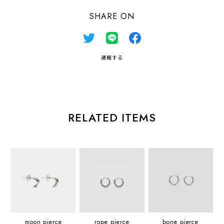
SHARE ON
通報する
RELATED ITEMS
moon pierce
rope pierce
bone pierce