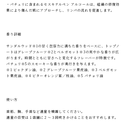
・パチュリに含まれるセスキテルペン アルコールは、組織の修復効
果により傷んだ肌にアプローチし、リンパの流れを促進します。
香り詳細
サンダルウッド※1の甘く包容力に満ちた香りをベースに、トップノ
ートはグレープフルーツ※2とベルガモット※3の爽やかな香りが広
がります。時間とともに甘さへと変化するフレーバーが特徴です。
パチュリ※5のスモーキーな香りが奥行きを与えます。
※1 ビャクダン油、※2 グレープフルーツ果皮油、※3 ベルガモッ
ト果皮油、※4 ビターオレンジ葉／枝油、※5 パチョリ油
使い方
首筋、胸、手首など適量を噴霧してください。
適量の目安は１店舗に２～３回吹きかけることをおすすめします。