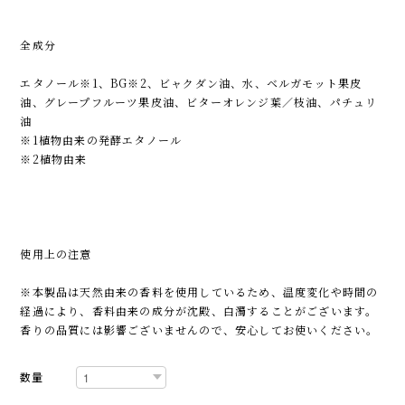
全成分
エタノール※1、BG※2、ビャクダン油、水、ベルガモット果皮
油、グレープフルーツ果皮油、ビターオレンジ葉／枝油、パチュリ
油
※1植物由来の発酵エタノール
※2植物由来
使用上の注意
※本製品は天然由来の香料を使用しているため、温度変化や時間の
経過により、香料由来の成分が沈殿、白濁することがございます。
香りの品質には影響ございませんので、安心してお使いください。
数量