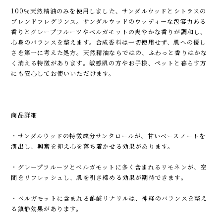
100％天然精油のみを使用しました、サンダルウッドとシトラスの
ブレンドフレグランス。サンダルウッドのウッディーな包容力ある
香りとグレープフルーツやベルガモットの爽やかな香りが調和し、
心身のバランスを整えます。合成香料は一切使用せず、肌への優し
さを第一に考えた処方。天然精油ならではの、ふわっと香りはかな
く消える特徴があります。敏感肌の方やお子様、ペットと暮らす方
にも安心してお使いいただけます。
商品詳細
・サンダルウッドの特徴成分サンタロールが、甘いベースノートを
演出し、興奮を抑え心を落ち着かせる効果があります。
・グレープフルーツとベルガモットに多く含まれるリモネンが、空
間をリフレッシュし、肌を引き締める効果が期待できます。
・ベルガモットに含まれる酢酸リナリルは、神経のバランスを整え
る鎮静効果があります。