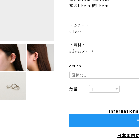
高さ1.5cm 横1.5cm
・カラー・
silver
・素材・
silverメッキ
option
数量
Internationa
A
日本国内