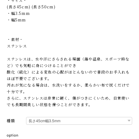
・サイズ・
(長さ45cm) (長さ50cm)
・幅3.5mm
・幅5mm
・素材・
ステンレス
ステンレスは、水や汗にさらされる場面（海や温泉、スポーツ時な
ど）でも気軽に身につけることができ
酸化（硫化）による変色の心配がほとんないので普段のお手入れも
ほぼ不要でございます。
汚れが気になる場合は、水洗いをするか、柔らかい布で拭くだけで
十分です。
さらに、ステンレスは非常に硬く、傷がつきにくいため、日常使い
でも長期間美しい状態を保つことができます。
種類
option