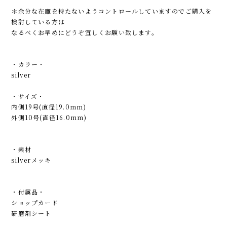
＊余分な在庫を持たないようコントロールしていますのでご購入を
検討している方は
なるべくお早めにどうぞ宜しくお願い致します。
・カラー・
silver
・サイズ・
内側19号(直径19.0mm)
外側10号(直径16.0mm)
・素材
silverメッキ
・付属品・
ショップカード
研磨剤シート