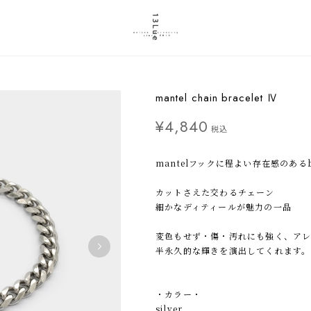
mantel chain bracelet Ⅳ
¥4,840
税込
mantelフックに程よい存在感のあるbr
カットさえた交わるチェーン
細かなディティールが魅力の一品
変色もせず・傷・汚れにも強く、アレ
半永久的な輝きを演出してくれます。
・カラー・
silver