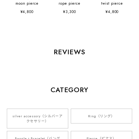
moon pierce
rope pierce
twist pierce
¥4,800
¥3,300
¥4,800
REVIEWS
CATEGORY
silver accessory（シルバーア
Ring（リング）
クセサリー）
Bangle・Bracelet（バング
Pierce（ピアス）