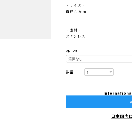
・サイズ・
直径2.0cm
・素材・
ステンレス
option
数量
Internationa
A
日本国内