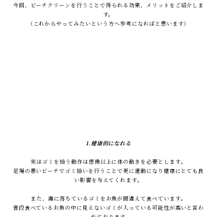
今回、
ビーチクリーンを行うことで得られる効果、メリットを
ご紹介しま
す。
（これからやってみたいという方へ参考になればと思います）
1.健康的になれる
実はゴミを拾う動作は想像以上に体の動きを必要とします。
足場の悪いビーチでゴミ拾いを行うことで更に運動になり健康にとても良
い影響を与えてくれます。
また、海に落ちているゴミをお魚が間違えて食べています。
普段食べているお魚の中に見えないゴミが入っている可能性が高いと言わ
れております