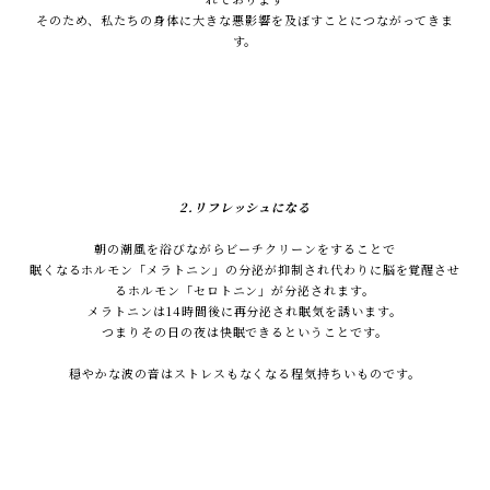
そのため、私たちの身体に大きな悪影響を及ぼすことにつながってきま
す。
2.リフレッシュになる
朝の潮風を浴びながらビーチクリーンをすることで
眠くなるホルモン「メラトニン」の分泌が抑制され代わりに脳を覚醒させ
るホルモン「セロトニン」が分泌されます。
メラトニンは14時間後に再分泌され眠気を誘います。
つまりその日の夜は快眠できるということです。
穏やかな波の音はストレスもなくなる程気持ちいものです。